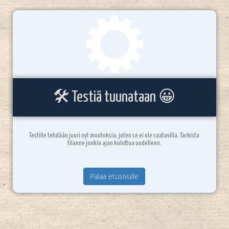
🛠️ Testiä tuunataan 😀
Testille tehdään juuri nyt muutoksia, joten se ei ole saatavilla. Tarkista
tilanne jonkin ajan kuluttua uudelleen.
Palaa etusivulle