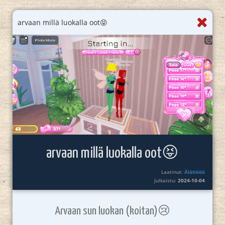
arvaan millä luokalla oot😝
arvaan millä luokalla oot😝
Laatinut:
Älätiööö
Julkaistu:
2024-10-04
Arvaan sun luokan (koitan)😢