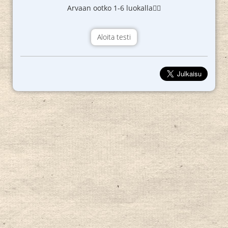
Arvaan ootko 1-6 luokalla🙂‍↔️
Aloita testi