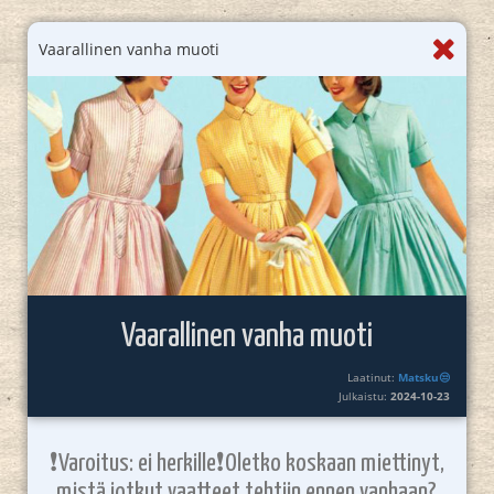
Vaarallinen vanha muoti
Vaarallinen vanha muoti
Laatinut:
Matsku😒
Julkaistu:
2024-10-23
❗️Varoitus: ei herkille❗️Oletko koskaan miettinyt,
mistä jotkut vaatteet tehtiin ennen vanhaan?