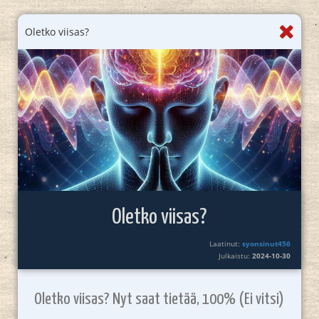
Oletko viisas?
Oletko viisas?
Laatinut:
syonsinut456
Julkaistu:
2024-10-30
Oletko viisas? Nyt saat tietää, 100% (Ei vitsi)