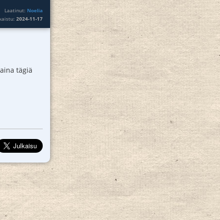
Laatinut:
Noelia
lkaistu:
2024-11-17
paina tägiä