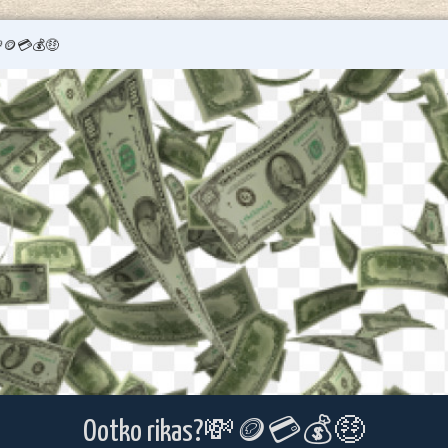
🪙💳💰🤑
Ootko rikas?💸🪙💳💰🤑