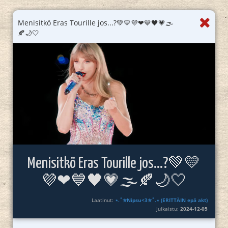
Menisitkö Eras Tourille jos...?💚💛💜❤💙🖤💗🌫
🍂🌙🤍
Menisitkö Eras Tourille jos...?💚💛
💜❤💙🖤💗🌫🍂🌙🤍
Laatinut:
⋆.˚✮Nipsu<3✮˚.⋆ (ERITTÄIN epä akt)
Julkaistu:
2024-12-05