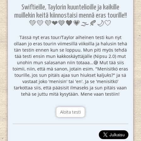
Swiftieille, Taylorin kuuntelioille ja kaikille
muillekin keitä kiinnostaisi mennä eras tourille!!
💚💛💜❤💙🖤💗🌫🍂🌙🤍
Tässä nyt eras tour/Taylor aiheinen testi kun nyt
ollaan jo eras tourin viimesillä viikoilla ja halusin tehä
tän testin ennen kun se loppuu. Mun piti myös tehdä
tää testi ensin mun kakkoskäyttäjälle (Nipsu 2.0) mut
unohin mun salasanan niin totaaa...😅 Mut tää siis
toimii, niin, että mä sanon, jotain esim. "Menisitkö eras
tourille, jos sun pitäis ajaa sun hiukset kaljuks?" ja sä
vastaat joko 'menisin' tai 'en'. Ja se 'menisitkö'
tarkottaa siis, että pääsisit ilmaseks ja sun pitäis vaan
tehä se juttu mitä kysytään. Mene vaan testiin!
Aloita testi