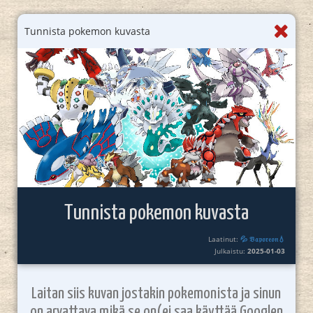
Tunnista pokemon kuvasta
Tunnista pokemon kuvasta
Laatinut:
💦 𝔙𝔞𝔭𝔬𝔯𝔢𝔬𝔫💧
Julkaistu:
2025-01-03
Laitan siis kuvan jostakin pokemonista ja sinun
on arvattava mikä se on(ei saa käyttää Googlen