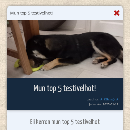
Mun top 5 testivelhot!
Mun top 5 testivelhot!
Laatinut:
✮《𝔐𝔞𝔯𝔰𝔲》✮
Julkaistu:
2025-01-12
Eli kerron mun top 5 testivelhot