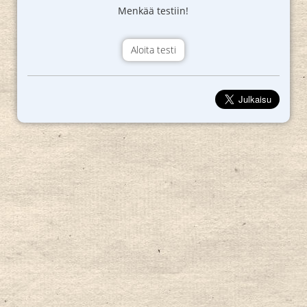
Menkää testiin!
Aloita testi