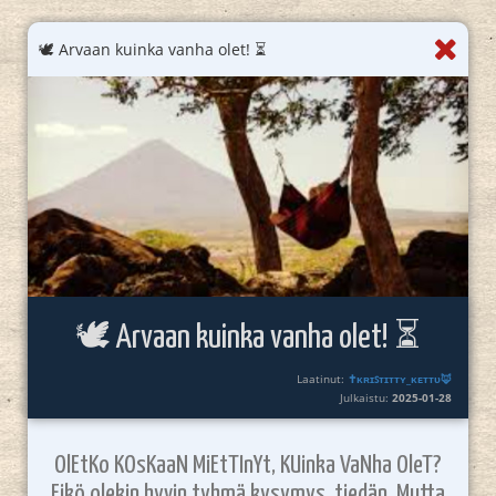
🕊️ Arvaan kuinka vanha olet! ⏳
🕊️ Arvaan kuinka vanha olet! ⏳
Laatinut:
✝️ᴋʀɪꜱᴛɪᴛᴛʏ_ᴋᴇᴛᴛᴜ🦊
Julkaistu:
2025-01-28
OlEtKo KOsKaaN MiEtTInYt, KUinka VaNha OleT?
Eikö olekin hyvin tyhmä kysymys, tiedän. Mutta