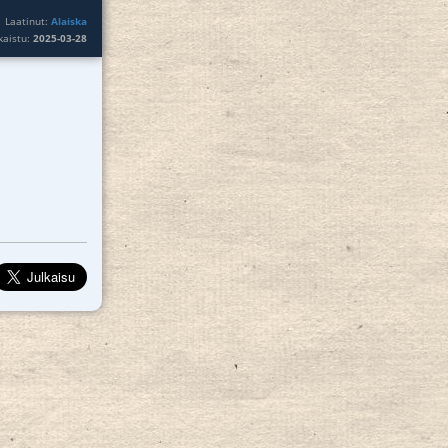
Laatinut:
Alaiska
lkaistu:
2025-03-28