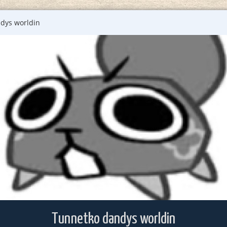
dys worldin
Tunnetko dandys worldin