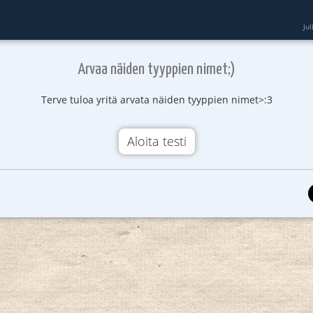
Ju
Arvaa näiden tyyppien nimet;)
Terve tuloa yritä arvata näiden tyyppien nimet>:3
Aloita testi