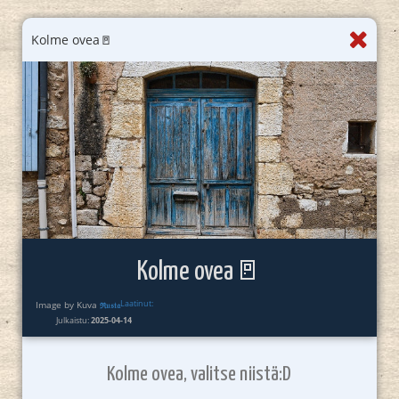
Kolme ovea🚪
Kolme ovea🚪
Image by Kuva
Laatinut:
ℜ𝔲𝔰𝔱𝔞
Julkaistu:
2025-04-14
Kolme ovea, valitse niistä:D