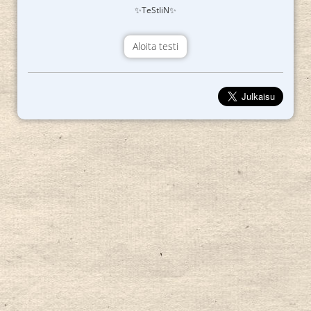
✨TeStIiN✨
Aloita testi