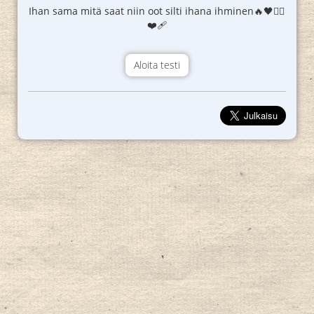
Ihan sama mitä saat niin oot silti ihana ihminen🔥🖤❤️‍🔥
❤️‍🩹
Aloita testi