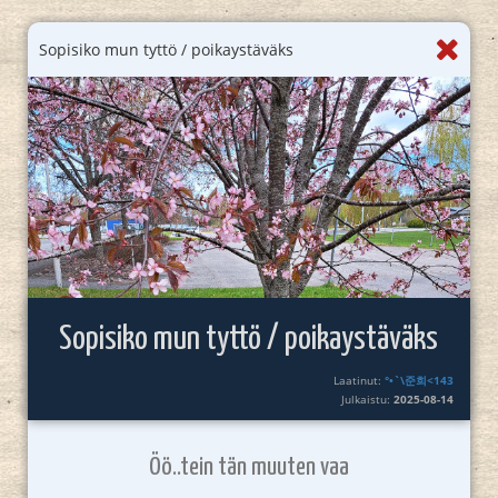
Sopisiko mun tyttö / poikaystäväks
Sopisiko mun tyttö / poikaystäväks
Laatinut:
°•`\준희<143
Julkaistu:
2025-08-14
Öö..tein tän muuten vaa