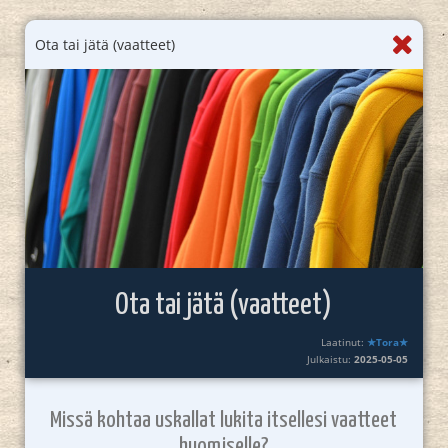
Ota tai jätä (vaatteet)
Ota tai jätä (vaatteet)
Laatinut:
★Tora★
Julkaistu:
2025-05-05
Missä kohtaa uskallat lukita itsellesi vaatteet
huomiselle?