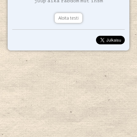
𝚓𝚞𝚞𝚙 𝚊𝚒𝚔𝚊 𝚛𝚊𝚋𝚍𝚘𝚖 𝚖𝚞𝚝 𝚒𝚑𝚜𝚖
Aloita testi