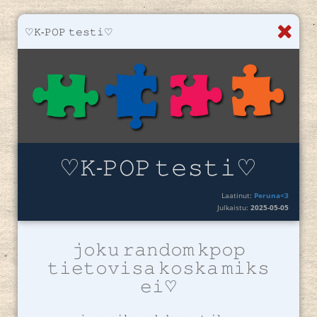
♡︎𝙺-𝙿𝙾𝙿 𝚝𝚎𝚜𝚝𝚒♡︎
♡︎𝙺-𝙿𝙾𝙿 𝚝𝚎𝚜𝚝𝚒♡︎
Laatinut:
Peruna<3
Julkaistu:
2025-05-05
𝚓𝚘𝚔𝚞 𝚛𝚊𝚗𝚍𝚘𝚖 𝚔𝚙𝚘𝚙
𝚝𝚒𝚎𝚝𝚘𝚟𝚒𝚜𝚊 𝚔𝚘𝚜𝚔𝚊 𝚖𝚒𝚔𝚜
𝚎𝚒♡︎