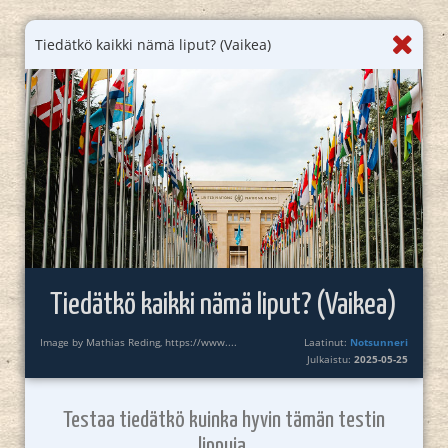
Tiedätkö kaikki nämä liput? (Vaikea)
Tiedätkö kaikki nämä liput? (Vaikea)
Image by Mathias Reding, https://www....
Laatinut:
Notsunneri
Julkaistu:
2025-05-25
Testaa tiedätkö kuinka hyvin tämän testin
lippuja.