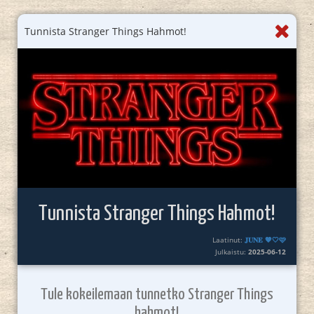
Tunnista Stranger Things Hahmot!
Tunnista Stranger Things Hahmot!
Laatinut:
𝐉𝐔𝐍𝐄 🧡🤍🩷
Julkaistu:
2025-06-12
Tule kokeilemaan tunnetko Stranger Things
hahmot!