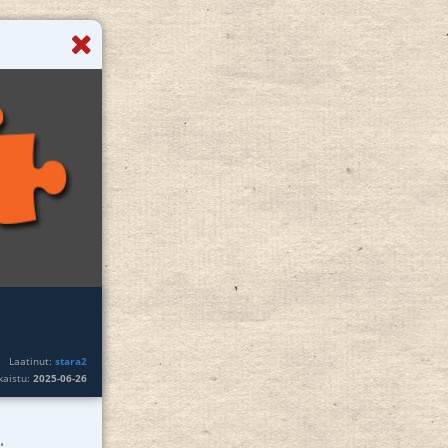
Laatinut:
stara2
lkaistu:
2025-06-26
.