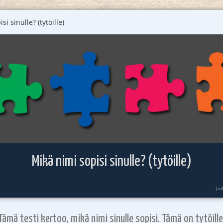
i sinulle? (tytöille)
Mikä nimi sopisi sinulle? (tytöille)
Ju
Tämä testi kertoo, mikä nimi sinulle sopisi. Tämä on tytöille