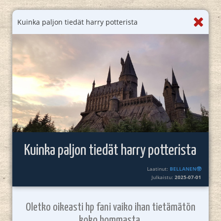
Kuinka paljon tiedät harry potterista
Kuinka paljon tiedät harry potterista
Laatinut:
BELLANEN🥸
Julkaistu:
2025-07-01
Oletko oikeasti hp fani vaiko ihan tietämätön
koko hommasta.