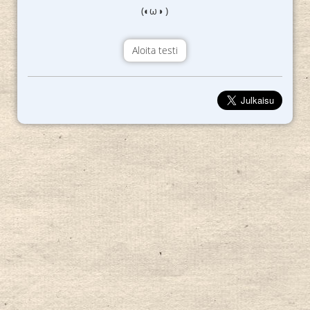
(◐ω◑ )
Aloita testi