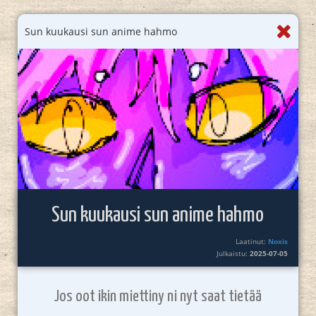
Sun kuukausi sun anime hahmo
Sun kuukausi sun anime hahmo
Laatinut:
Noxis
Julkaistu:
2025-07-05
Jos oot ikin miettiny ni nyt saat tietää