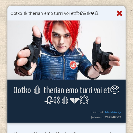
Ootko 🩸 therian emo turri voi et🥺🥀⛓️🩸💔💥
Ootko 🩸 therian emo turri voi et🥺
🥀⛓️🩸💔💥
Laatinut:
Maikkiway
Julkaistu:
2025-07-07