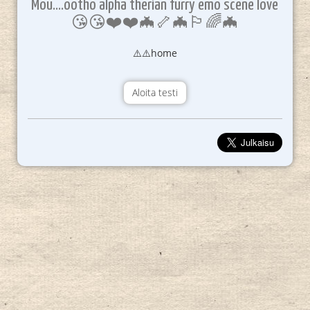
Mou....ootho alpha therian furry emo scene love
😘😘❤️❤️🦇🦴🦇🏳️‍🌈🦇
⚠️⚠️home
Aloita testi