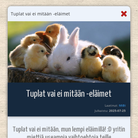
Tuplat vai ei mitään -eläimet
Tuplat vai ei mitään -eläimet
Laatinut:
MiBi
Julkaistu:
2025-07-25
Tuplat vai ei mitään, mun lempi eläimillä! :D yritin
miettiä useampia vaihtoehtoja teille