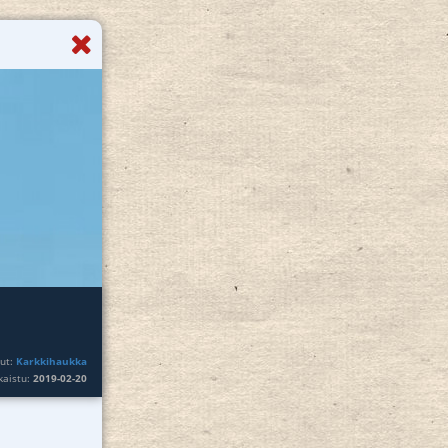
nut:
Karkkihaukka
lkaistu:
2019-02-20