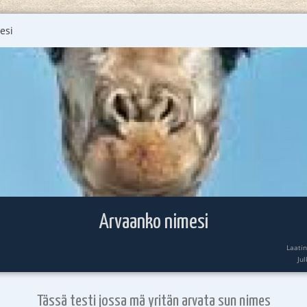
esi
Arvaanko nimesi
Laati
Ju
Tässä testi jossa mä yritän arvata sun nimes