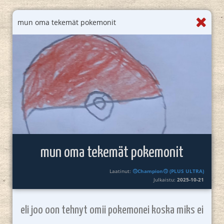
mun oma tekemät pokemonit
mun oma tekemät pokemonit
Laatinut:
🙃Champion🙃 (PLUS ULTRA)
Julkaistu:
2025-10-21
eli joo oon tehnyt omii pokemonei koska miks ei