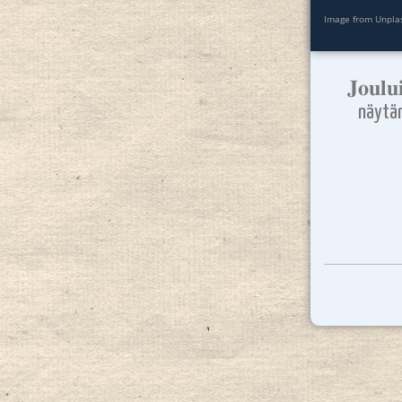
Image from Unpla
𝐉𝐨𝐮𝐥𝐮
näytän 