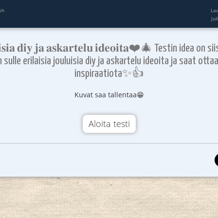
sh
La
Ju
𝐢𝐬𝐢𝐚 𝐝𝐢𝐲 𝐣𝐚 𝐚𝐬𝐤𝐚𝐫𝐭𝐞𝐥𝐮 𝐢𝐝𝐞𝐨𝐢𝐭𝐚❤️🎄 Testin idea on s
sulle erilaisia jouluisia diy ja askartelu ideoita ja saat ottaa
inspiraatiota✨👍
Kuvat saa tallentaa😁
Aloita testi