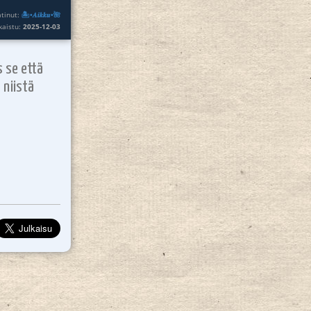
atinut:
🏝️•𝑨𝒊𝒌𝒌𝒖•🌺
lkaistu:
2025-12-03
iis se että
 niistä