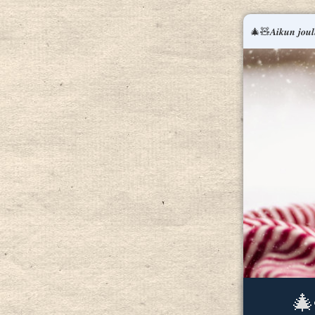
🎄🧸𝑨𝒊𝒌𝒖𝒏 𝒋𝒐𝒖𝒍
🎄