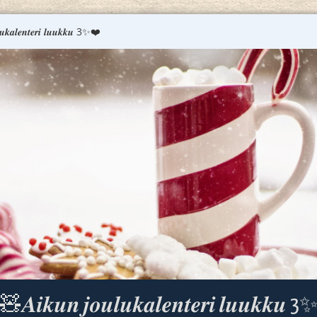
𝒌𝒂𝒍𝒆𝒏𝒕𝒆𝒓𝒊 𝒍𝒖𝒖𝒌𝒌𝒖 3✨❤️
𝑨𝒊𝒌𝒖𝒏 𝒋𝒐𝒖𝒍𝒖𝒌𝒂𝒍𝒆𝒏𝒕𝒆𝒓𝒊 𝒍𝒖𝒖𝒌𝒌𝒖 