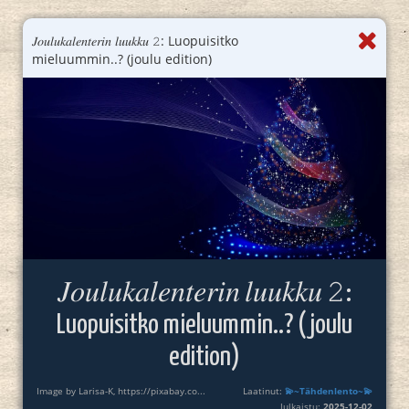
𝐽𝑜𝑢𝑙𝑢𝑘𝑎𝑙𝑒𝑛𝑡𝑒𝑟𝑖𝑛 𝑙𝑢𝑢𝑘𝑘𝑢 𝟸: Luopuisitko
mieluummin..? (joulu edition)
𝐽𝑜𝑢𝑙𝑢𝑘𝑎𝑙𝑒𝑛𝑡𝑒𝑟𝑖𝑛 𝑙𝑢𝑢𝑘𝑘𝑢 𝟸:
Luopuisitko mieluummin..? (joulu
edition)
Image by Larisa-K, https://pixabay.co...
Laatinut:
💫~Tähdenlento~💫
Julkaistu:
2025-12-02