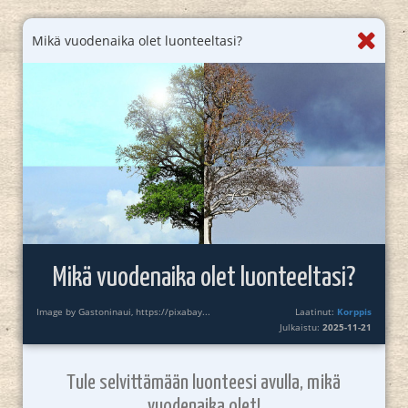
Mikä vuodenaika olet luonteeltasi?
Mikä vuodenaika olet luonteeltasi?
Image by Gastoninaui, https://pixabay...
Laatinut:
Korppis
Julkaistu:
2025-11-21
Tule selvittämään luonteesi avulla, mikä
vuodenaika olet!