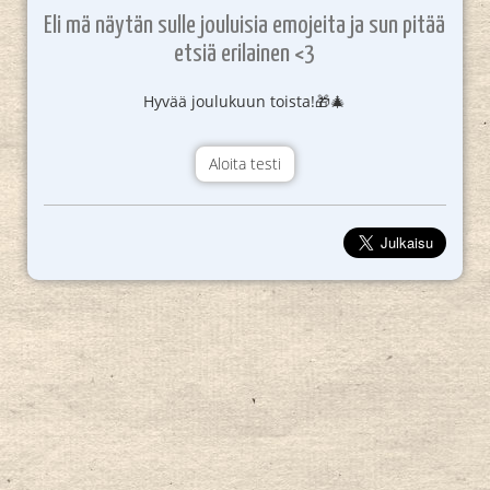
Eli mä näytän sulle jouluisia emojeita ja sun pitää
etsiä erilainen <3
Hyvää joulukuun toista!🎁🎄
Aloita testi