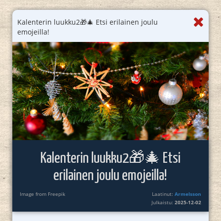
Kalenterin luukku2🎁🎄 Etsi erilainen joulu
emojeilla!
Kalenterin luukku2🎁🎄 Etsi
erilainen joulu emojeilla!
Image from Freepik
Laatinut:
Armelsson
Julkaistu:
2025-12-02