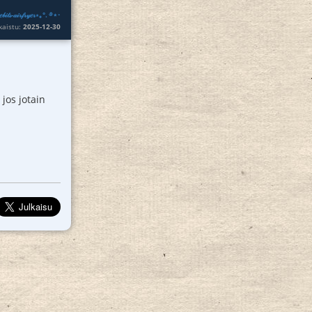
𝑒𝒷𝒾𝓉𝓈-𝒶𝒾𝓇𝒻𝓇𝓎𝑒𝓇⋆｡°. ࿔⋆･
lkaistu:
2025-12-30
jos jotain