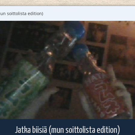
mun soittolista edition)
Jatka biisiä (mun soittolista edition)