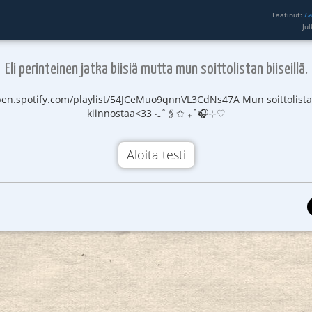
Laatinut:
𝐿𝑒
Ju
Eli perinteinen jatka biisiä mutta mun soittolistan biiseillä.
pen.spotify.com/playlist/54JCeMuo9qnnVL3CdNs47A Mun soittolista 
kiinnostaa<33 ‧₊˚🖇️✩ ₊˚🎧⊹♡
Aloita testi