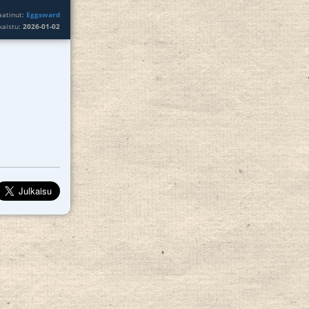
aatinut:
Eggsward
lkaistu:
2026-01-02