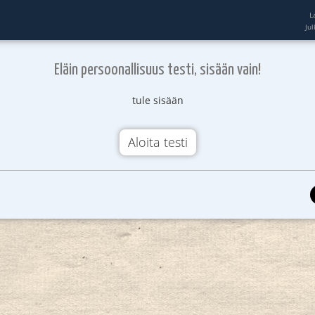
L
Ju
Eläin persoonallisuus testi, sisään vain!
tule sisään
Aloita testi