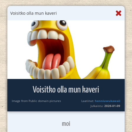
Voisitko olla mun kaveri
Voisitko olla mun kaveri
Image from Public domain pictures
Laatinut:
henniuwukawaii
Julkaistu:
2026-01-09
moi