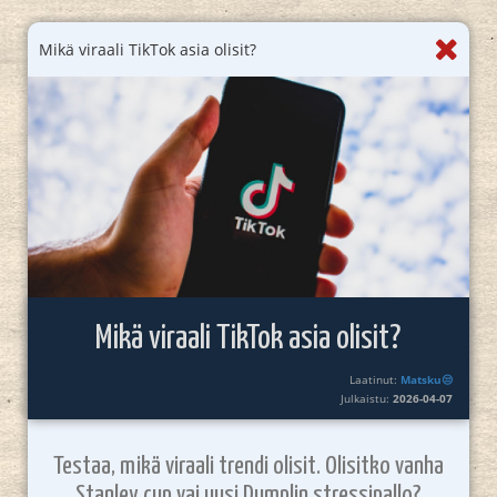
Mikä viraali TikTok asia olisit?
Mikä viraali TikTok asia olisit?
Laatinut:
Matsku😒
Julkaistu:
2026-04-07
Testaa, mikä viraali trendi olisit. Olisitko vanha
Stanley cup vai uusi Dumplin stressipallo?