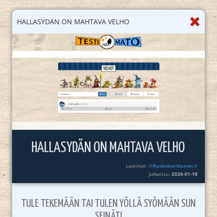
HALLASYDÄN ON MAHTAVA VELHO
HALLASYDÄN ON MAHTAVA VELHO
Laatinut:
☆Ruokokerttunen☆
Julkaistu:
2026-01-18
TULE TEKEMÄÄN TAI TULEN YÖLLÄ SYÖMÄÄN SUN
SEINÄT!