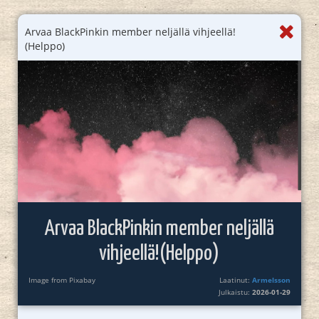
Arvaa BlackPinkin member neljällä vihjeellä!
(Helppo)
Arvaa BlackPinkin member neljällä
vihjeellä!(Helppo)
Image from Pixabay
Laatinut:
Armelsson
Julkaistu:
2026-01-29