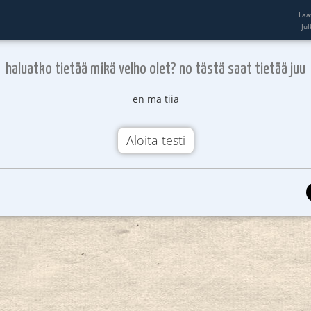
Laa
Ju
haluatko tietää mikä velho olet? no tästä saat tietää juu
en mä tiiä
Aloita testi