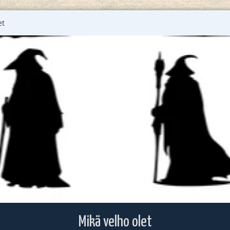
et
Mikä velho olet