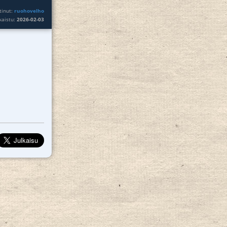
tinut:
ruohovelho
lkaistu:
2026-02-03