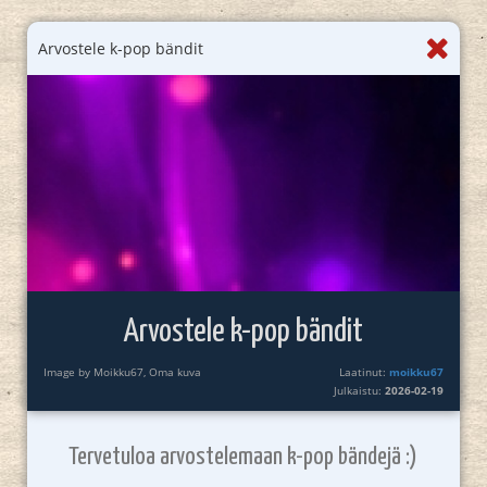
Arvostele k-pop bändit
Arvostele k-pop bändit
Image by Moikku67, Oma kuva
Laatinut:
moikku67
Julkaistu:
2026-02-19
Tervetuloa arvostelemaan k-pop bändejä :)