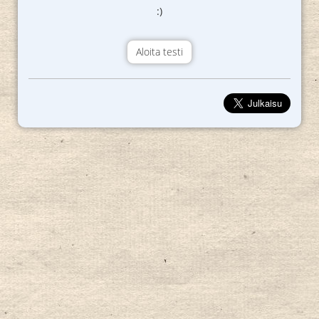
:)
Aloita testi