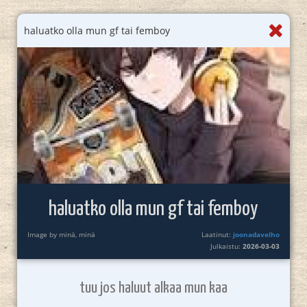
haluatko olla mun gf tai femboy
haluatko olla mun gf tai femboy
Image by minä, minä
Laatinut:
joonadavelho
Julkaistu:
2026-03-03
tuu jos haluut alkaa mun kaa