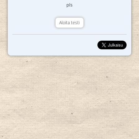
pls
Aloita testi