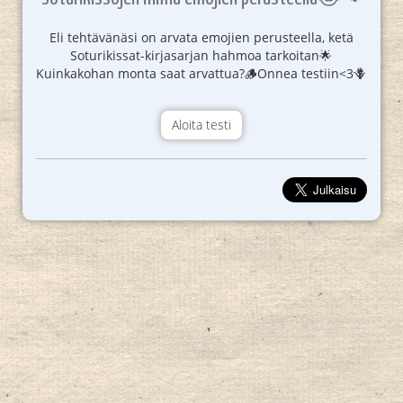
Eli tehtävänäsi on arvata emojien perusteella, ketä
Soturikissat-kirjasarjan hahmoa tarkoitan🌟
Kuinkakohan monta saat arvattua?🪵Onnea testiin<3🪻
Aloita testi