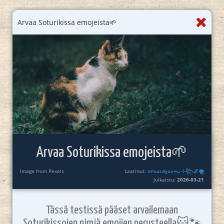
Arvaa Soturikissa emojeista🌱
Arvaa Soturikissa emojeista🌱
Image from Pexels
Laatinut:
ᴏᴘᴀᴀʟɪӄᴜᴜᯓ₊ ⊹꧂🌌🌪
Julkaistu:
2026-03-21
Tässä testissä pääset arvailemaan
Soturikissojen nimiä emojien perusteella🐱🐾