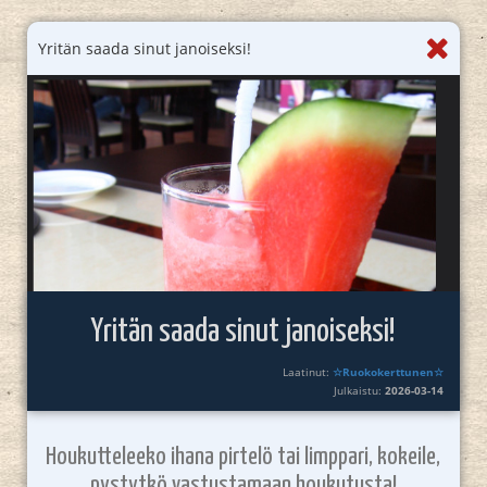
Yritän saada sinut janoiseksi!
Yritän saada sinut janoiseksi!
Laatinut:
☆Ruokokerttunen☆
Julkaistu:
2026-03-14
Houkutteleeko ihana pirtelö tai limppari, kokeile,
pystytkö vastustamaan houkutusta!