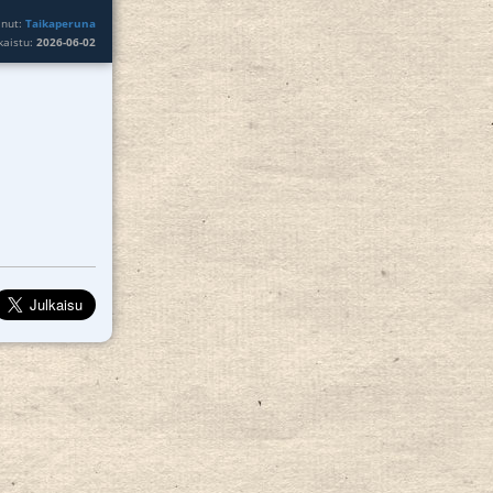
inut:
Taikaperuna
lkaistu:
2026-06-02