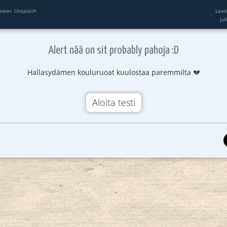
ower, Unsplash
Laat
Ju
Alert nää on sit probably pahoja :D
Hallasydämen kouluruoat kuulostaa paremmilta 💔
Aloita testi