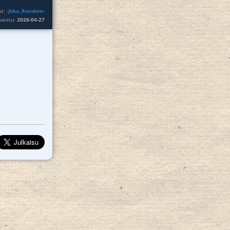
ut:
-Joku_Random-
lkaistu:
2026-04-27