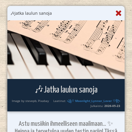
🎶Jatka laulun sanoja
🎶Jatka laulun sanoja
Image by stevepb, Pixabay
Laatinut:
꧁♡ Moonlight_Lynner_Lover ♡꧂
Julkaistu:
2026-05-23
Astu musiikin ihmeelliseen maailmaan... ✨️
Heippa ja tervetuloa uuden testin pariin! Tässä