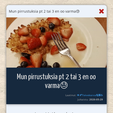
Mun pirrustuksia pt 2 tai 3 en oo varma😓
Mun pirrustuksia pt 2 tai 3 en oo
varma😓
Laatinut:
🍁🍂Toivekorva🐈‍⬛☕
Julkaistu:
2026-05-29