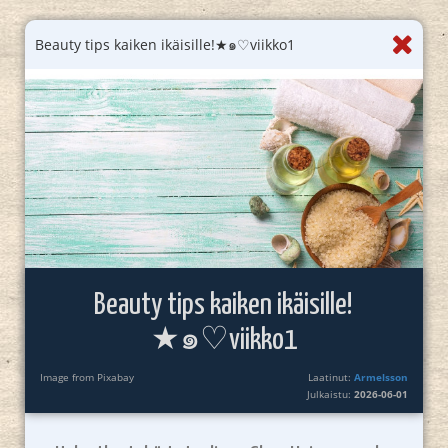
Beauty tips kaiken ikäisille!★๑⁠♡viikko1
Beauty tips kaiken ikäisille!
★๑⁠♡viikko1
Image from Pixabay
Laatinut:
Armelsson
Julkaistu:
2026-06-01