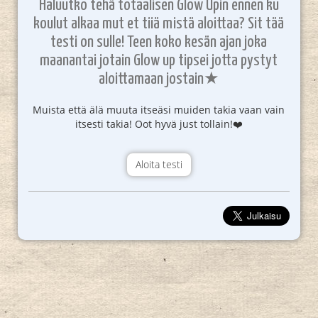
Haluutko tehä totaalisen Glow Upin ennen ku
koulut alkaa mut et tiiä mistä aloittaa? Sit tää
testi on sulle! Teen koko kesän ajan joka
maanantai jotain Glow up tipsei jotta pystyt
aloittamaan jostain★
Muista että älä muuta itseäsi muiden takia vaan vain
itsesti takia! Oot hyvä just tollain!❤️
Aloita testi