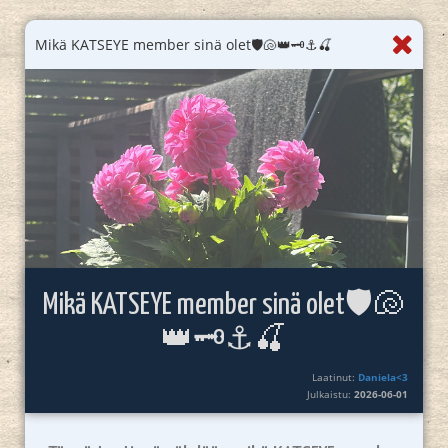
Mikä KATSEYE member sinä olet🛡️🐚👑🗝️⚓️🍒
Mikä KATSEYE member sinä olet🛡️🐚
👑🗝️⚓️🍒
Laatinut:
Daniela<3
Julkaistu:
2026-06-01