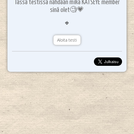
Tässä testissä nähdään mikä KATSEYE member
sinä olet🧐💗
🍓
Aloita testi