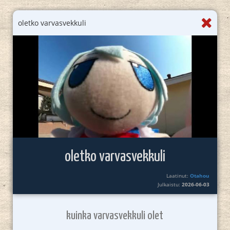
oletko varvasvekkuli
oletko varvasvekkuli
Laatinut:
Otahou
Julkaistu:
2026-06-03
kuinka varvasvekkuli olet