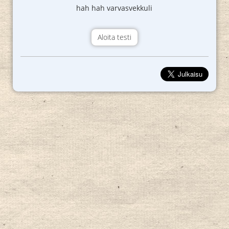
hah hah varvasvekkuli
Aloita testi