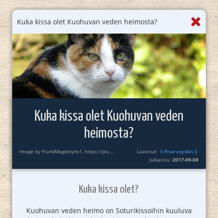
Kuka kissa olet Kuohuvan veden heimosta?
Kuka kissa olet Kuohuvan veden
heimosta?
Image by FrankMagdelyns1, https://pix...
Laatinut:
💧Pisarasydän💧
Julkaistu:
2017-09-08
Kuka kissa olet?
Kuohuvan veden heimo on Soturikissoihin kuuluva