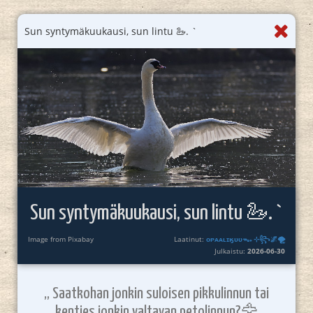
Sun syntymäkuukausi, sun lintu 🦢. `
Sun syntymäkuukausi, sun lintu 🦢. `
Image from Pixabay
Laatinut:
ᴏᴘᴀᴀʟɪӄᴜᴜᯓ₊ ⊹꧂🌌🌪
Julkaistu:
2026-06-30
,, Saatkohan jonkin suloisen pikkulinnun tai
kenties jonkin valtavan petolinnun?🦅