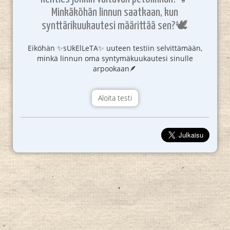
Minkäköhän linnun saatkaan, kun
synttärikuukautesi määrittää sen?🕊
Eiköhän ✨sUkElLeTA✨ uuteen testiin selvittämään,
minkä linnun oma syntymäkuukautesi sinulle
arpookaan🪶
Aloita testi