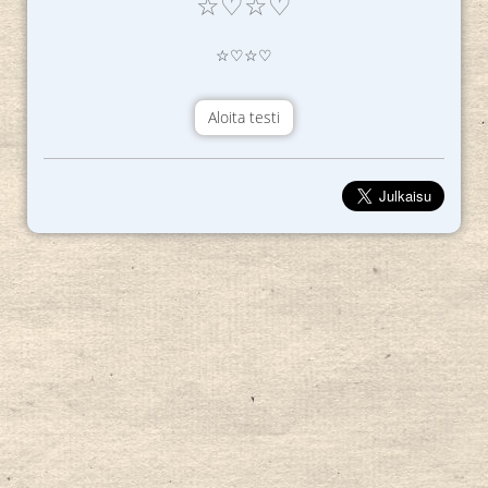
☆♡☆♡
☆♡☆♡
Aloita testi