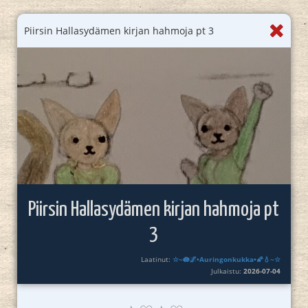
Piirsin Hallasydämen kirjan hahmoja pt 3
Piirsin Hallasydämen kirjan hahmoja pt
3
Laatinut:
☆~🪷🌌•Auringonkukka•🌠💧~☆
Julkaistu:
2026-07-04