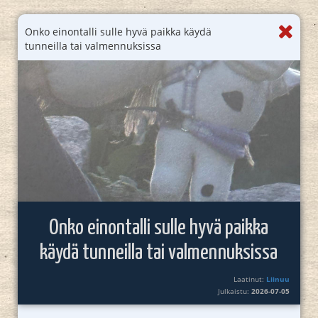
Onko einontalli sulle hyvä paikka käydä
tunneilla tai valmennuksissa
Onko einontalli sulle hyvä paikka
käydä tunneilla tai valmennuksissa
Laatinut:
Liinuu
Julkaistu:
2026-07-05